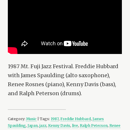
1987 Mt. Fuji Jazz Festival. Freddie Hubbard
with James Spaulding (alto saxophone),
Renee Rosnes (piano), Kenny Davis (bass),
and Ralph Peterson (drums).
Category:
Music
| Tags:
1987
,
Freddie Hubbard
,
James
Spaulding
,
Japan
,
jazz
,
Kenny Davis
,
live
,
Ralph Peterson
,
Renee