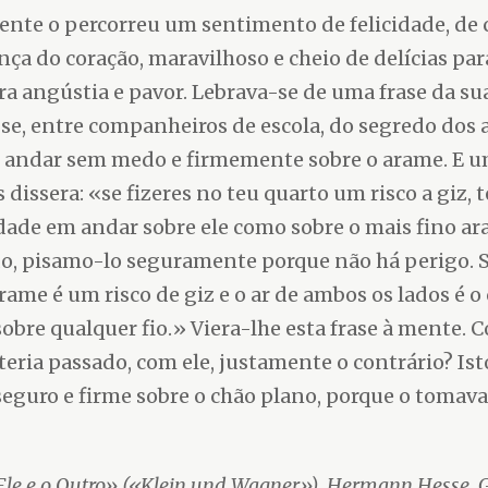
nte o percorreu um sentimento de felicidade, de 
ça do coração, maravilhoso e cheio de delícias pa
ra angústia e pavor. Lebrava-se de uma frase da sua
se, entre companheiros de escola, do segredo dos 
 andar sem medo e firmemente sobre o arame. E u
 dissera: «se fizeres no teu quarto um risco a giz, 
dade em andar sobre ele como sobre o mais fino ar
o, pisamo-lo seguramente porque não há perigo. 
rame é um risco de giz e o ar de ambos os lados é o
obre qualquer fio.» Viera-lhe esta frase à mente. C
teria passado, com ele, justamente o contrário? Ist
eguro e firme sobre o chão plano, porque o tomava
?
Ele e o Outro» («Klein und Wagner»). Hermann Hesse. 