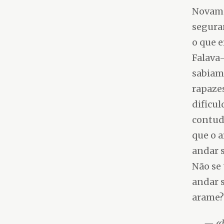
Novame
seguran
o que e
Falava-
sabiam
rapazes
dificul
contud
que o a
andar s
Não se 
andar s
arame
«