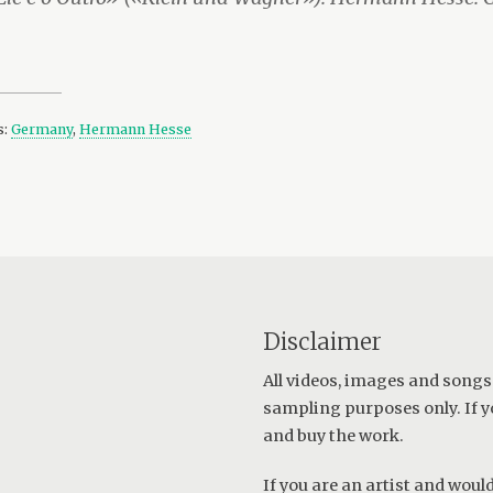
s:
Germany
,
Hermann Hesse
Disclaimer
All videos, images and songs
sampling purposes only. If y
and buy the work.
If you are an artist and wou