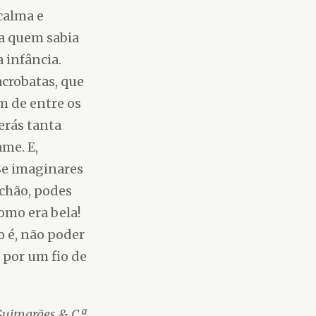
calma e
ra quem sabia
 infância.
acrobatas, que
m de entre os
terás tanta
ame. E,
Se imaginares
 chão, podes
omo era bela!
o é, não poder
 por um fio de
Guimarães & C.ª